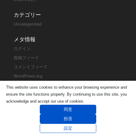
カテゴリー
Uncategorized
メタ情報
ログイン
投稿フィード
コメントフィード
WordPress.org
This website uses cookies to enhance your browsing experience and
ensure the site functions properly. By continuing to use this site, you
acknowledge and accept our use of cookies.
© 2016 SOTO-MEDIA All Rights Reserved.
同意
拒否
設定